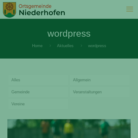
wordpress
Home
Aktuelles
wordpress
Alles
Allgemein
Gemeinde
Veranstaltungen
Vereine