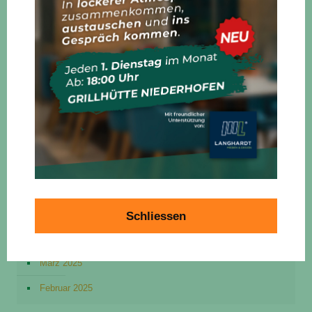
Dorffest an Himmelfahrt
15. April 2025
Ausbau Glasfaser
15. März 2025
Freibad Saison startet pünktlich
15. März 2025
Schliessen
April 2025
März 2025
Februar 2025