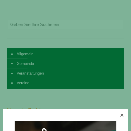
Allgemein
Gemeinde
Veranstaltungen
Vereine
Neueste Beiträge
Dorffest an Himmelfahrt
15. April 2025