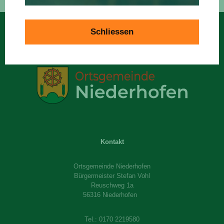
Schliessen
Kontakt
Ortsgemeinde Niederhofen
Bürgermeister Stefan Vohl
Reuschweg 1a
56316 Niederhofen
Tel.:
0170 2219580