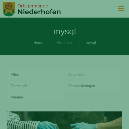
mysql
Home
Aktuelles
mysql
Alles
Allgemein
Gemeinde
Veranstaltungen
Vereine